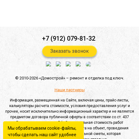
Отправить
+7 (912) 079-81-32
Заказать звонок
© 2010-2026 «Домострой» –
ремонт и отделка под ключ.
Наши партнеры
Информация, размещенная на Сайте, включая цены, прайс-листы,
калькуляторы расчета стоимости, условия предоставления услуг и
прочее, носит исключительно информационный характер и не является
предметом договора публичной оферты в соответствии со ст. 437
Гражданского кодекса РФ. Окончательная стоимость работ
Мы обрабатываем cookie-файлы,
определяется после выезда специалиста на объект, проведения
замеров и составления индивидуальной сметы, которая
чтобы сделать наш сайт удобнее