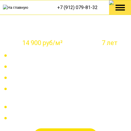
+7 (912) 079-81-32
Дизайн-проект и ремонт любого
помещения под ключ
от
14 900 руб/м²
с гарантией
7 лет
Смета за 24 часа
Закупим материалы, мебель, декор
Контроль работ в онлайн-приложении
Оплата поэтапно или по факту выполненных
работ
Ремонт по тех.картам
Авторский надзор в подарок при заказе ремонта