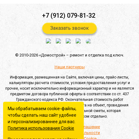
+7 (912) 079-81-32
Заказать звонок
© 2010-2026 «Домострой» –
ремонт и отделка под ключ.
Наши партнеры
Информация, размещенная на Сайте, включая цены, прайс-листы,
калькуляторы расчета стоимости, условия предоставления услуг и
прочее, носит исключительно информационный характер и не является
предметом договора публичной оферты в соответствии со ст. 437
Гражданского кодекса РФ. Окончательная стоимость работ
определяется после выезда специалиста на объект, проведения
Мы обрабатываем cookie-файлы,
замеров и составления индивидуальной сметы, которая
чтобы сделать наш сайт удобнее
согласовывается с Заказчиком отдельно.
и персонализированнее для вас.
Пользовательское соглашение
Политика использования Сookie
Политика конфиденциальности
Политика обработки Cookie