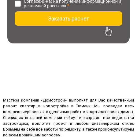
Согласен(-на) на получение
информационной и
рекламной рассылок
*
Заказать расчет
Скидка 7%, если ваш ремонт
стоит от 500 тыс. руб.
Скидка 10%, если ваш ремонт
стоит от 800 тыс. руб.
Мастера компании «Домострой» выполнят для Вас качественный
ремонт квартир в новостройке в Тюмени. Мы проведем весь
комплекс черновых и отделочных работ в квартирах новых домов.
Специалисты нашей компании найдут и исправят все недостатки
застройщика, воплотят проект в любом дизайнерском стиле.
Возьмем на себе все заботы по ремонту, а также проконсультируем
по всем возникшим вопросам.