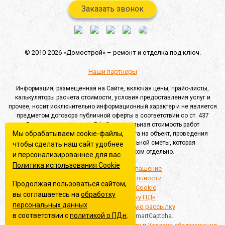
Заказать звонок
© 2010-2026 «Домострой» –
ремонт и отделка под ключ.
Наши партнеры
Информация, размещенная на Сайте, включая цены, прайс-листы,
калькуляторы расчета стоимости, условия предоставления услуг и
прочее, носит исключительно информационный характер и не является
предметом договора публичной оферты в соответствии со ст. 437
Гражданского кодекса РФ. Окончательная стоимость работ
Мы обрабатываем cookie-файлы,
определяется после выезда специалиста на объект, проведения
замеров и составления индивидуальной сметы, которая
чтобы сделать наш сайт удобнее
согласовывается с Заказчиком отдельно.
и персонализированнее для вас.
Политика использования Сookie
Пользовательское соглашение
Политика конфиденциальности
Продолжая пользоваться сайтом,
Политика обработки Cookie
вы соглашаетесь на
обработку
Согласие на обработку ПДн
персональных данных
Согласие на информационную рассылку
в соответствии с
политикой о ПДн
.
Этот сайт защищён Yandex SmartCaptcha.