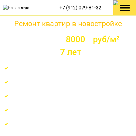
+7 (912) 079-81-32
Ремонт квартир в новостройке
по цене от
8000 руб/м²
с
гарантией до
7 лет
Расчет сметы за 1 день
Поэтапная оплата по факту выполненных работ
Работаем по официальному договору
Гарантия до 7 лет
Закупим и доставим стройматериалы со скидкой