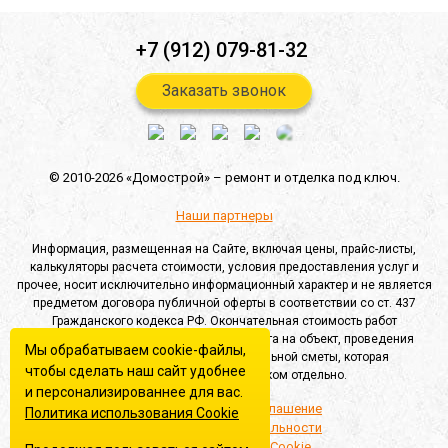
+7 (912) 079-81-32
Заказать звонок
© 2010-2026 «Домострой» –
ремонт и отделка под ключ.
Наши партнеры
Информация, размещенная на Сайте, включая цены, прайс-листы,
калькуляторы расчета стоимости, условия предоставления услуг и
прочее, носит исключительно информационный характер и не является
предметом договора публичной оферты в соответствии со ст. 437
Гражданского кодекса РФ. Окончательная стоимость работ
определяется после выезда специалиста на объект, проведения
Мы обрабатываем cookie-файлы,
замеров и составления индивидуальной сметы, которая
чтобы сделать наш сайт удобнее
согласовывается с Заказчиком отдельно.
и персонализированнее для вас.
Пользовательское соглашение
Политика использования Сookie
Политика конфиденциальности
Политика обработки Cookie