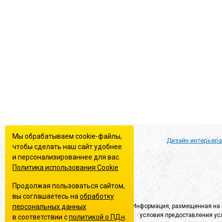
Ознакомлен(а) с
политикой конфиденциальности
*
Согласен(-на) на
обработку персональных данных
*
Согласен(-на) на получение
информационной и рекламно
Отправить
Мы обрабатываем cookie-файлы,
Дизайн интерьер
© 2010-2026 «Домострой» –
чтобы сделать наш сайт удобнее
ремонт и отделка под ключ.
и персонализированнее для вас.
Политика использования Сookie
Наши партнеры
Продолжая пользоваться сайтом,
вы соглашаетесь на
обработку
персональных данных
Информация, размещенная на С
условия предоставления усл
в соответствии с
политикой о ПДн
.