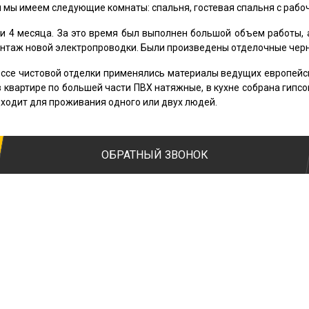
мы имеем следующие комнаты: спальня, гостевая спальня с рабочей
и 4 месяца. За это время был выполнен большой объем работы, 
монтаж новой электропроводки. Были произведены отделочные чер
ессе чистовой отделки применялись материалы ведущих европейски
 в квартире по большей части ПВХ натяжные, в кухне собрана гипс
дходит для проживания одного или двух людей.
ОБРАТНЫЙ ЗВОНОК
ип работ
омментарий к заявке