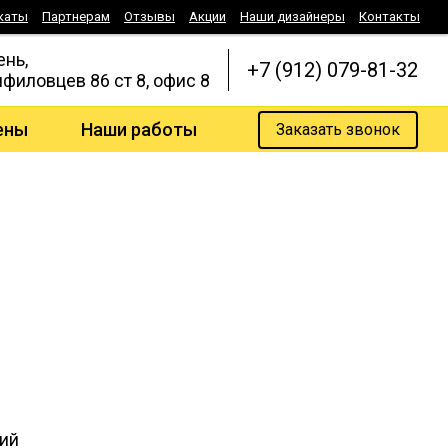
каты
Партнерам
Отзывы
Акции
Наши дизайнеры
Контакты
ень,
+7 (912) 079-81-32
нфиловцев 86 ст 8, офис 8
ены
Наши работы
Заказать звонок
ий