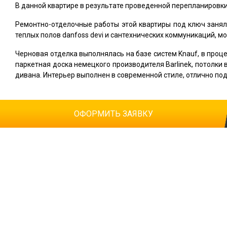
В данной квартире в результате проведенной перепланировки 
Ремонтно-отделочные работы этой квартиры под ключ занял
теплых полов danfoss devi и сантехнических коммуникаций, 
Черновая отделка выполнялась на базе систем Knauf, в проц
паркетная доска немецкого производителя Barlinek, потолки
дивана. Интерьер выполнен в современной стиле, отлично по
ОФОРМИТЬ ЗАЯВКУ
Ваше имя
Т
Телефон
*
К
E-mail