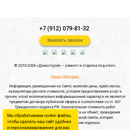
Отправить
+7 (912) 079-81-32
Заказать звонок
© 2010-2026 «Домострой» –
ремонт и отделка под ключ.
Наши партнеры
Информация, размещенная на Сайте, включая цены, прайс-листы,
калькуляторы расчета стоимости, условия предоставления услуг и
прочее, носит исключительно информационный характер и не является
предметом договора публичной оферты в соответствии со ст. 437
Гражданского кодекса РФ. Окончательная стоимость работ
определяется после выезда специалиста на объект, проведения
Мы обрабатываем cookie-файлы,
замеров и составления индивидуальной сметы, которая
чтобы сделать наш сайт удобнее
согласовывается с Заказчиком отдельно.
и персонализированнее для вас.