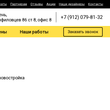
каты
Партнерам
Отзывы
Акции
Наши дизайнеры
Контакты
ень,
+7 (912) 079-81-32
нфиловцев 86 ст 8, офис 8
ены
Наши работы
Заказать звонок
овостройка