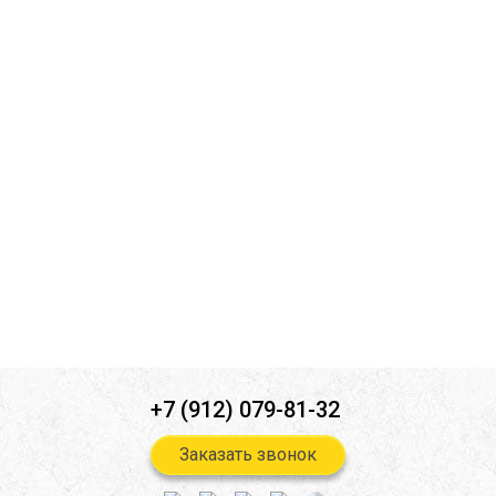
Ознакомлен(а) с
политикой конфиденциальности
*
Согласен(-на) на
обработку персональных данных
*
Согласен(-на) на получение
информационной и рекламной
рассылок
*
Отправить
+7 (912) 079-81-32
Заказать звонок