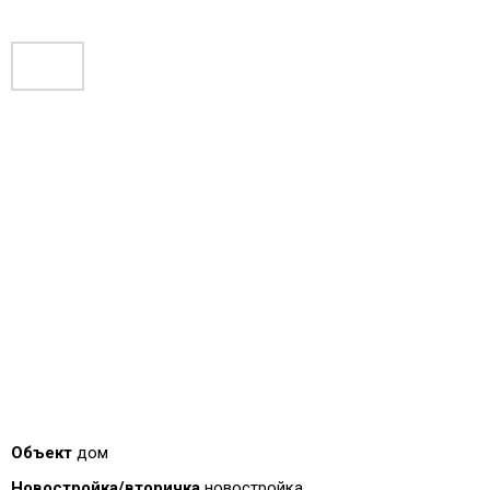
Объект
дом
Новостройка/вторичка
новостройка