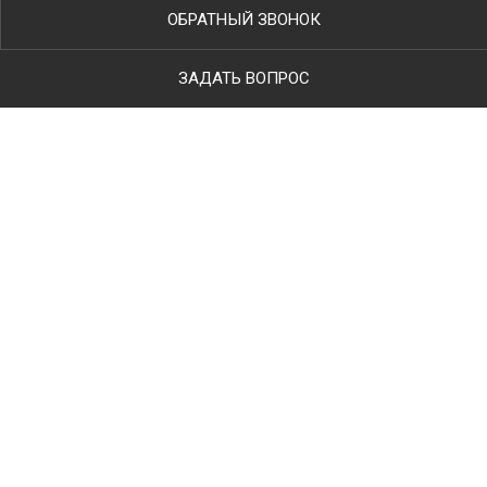
ОБРАТНЫЙ ЗВОНОК
ЗАДАТЬ ВОПРОС
Ваше имя
Телефон
*
E-mail
Тип работ
Комментарий к заявке