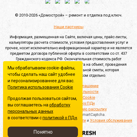
© 2010-2026 «Домострой» –
ремонт и отделка под ключ.
Наши партнеры
Информация, размещенная на Сайте, включая цены, прайс-листы,
калькуляторы расчета стоимости, условия предоставления услуг и
прочее, носит исключительно информационный характер и не является
предметом договора публичной оферты в соответствии со ст. 437
Гражданского кодекса РФ. Окончательная стоимость работ
определяется после выезда специалиста на объект, проведения
Мы обрабатываем cookie-файлы,
замеров и составления индивидуальной сметы, которая
чтобы сделать наш сайт удобнее
согласовывается с Заказчиком отдельно.
и персонализированнее для вас.
Пользовательское соглашение
Политика использования Сookie
Политика конфиденциальности
Политика обработки Cookie
Продолжая пользоваться сайтом,
Согласие на обработку ПДн
вы соглашаетесь на
обработку
Согласие на информационную рассылку
персональных данных
Этот сайт защищён Yandex SmartCaptcha.
в соответствии с
политикой о ПДн
.
Применяются
Политика конфиденциальности
и
Условия обслуживания
Понятно
Cайты в аренду