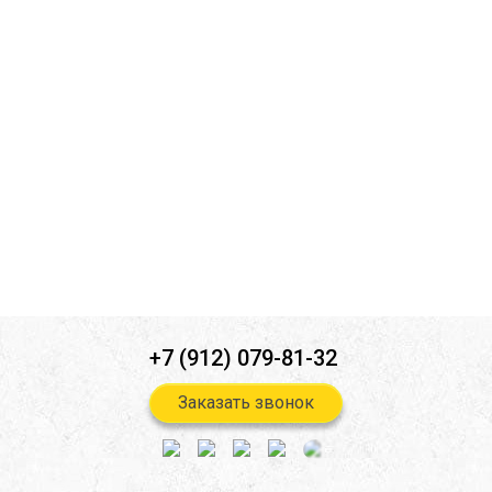
Ознакомлен(а) с
политикой конфиденциальности
*
Согласен(-на) на
обработку персональных данных
*
Согласен(-на) на получение
информационной и рекламной
рассылок
*
Отправить
+7 (912) 079-81-32
Заказать звонок