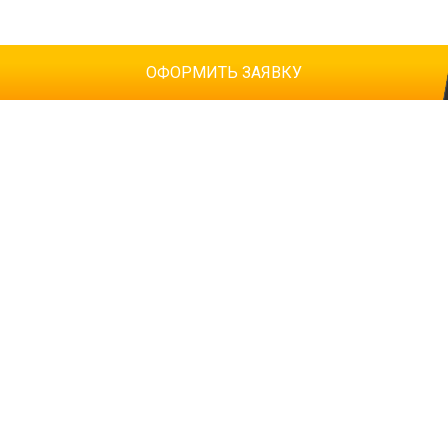
ОФОРМИТЬ ЗАЯВКУ
Ваше имя
Т
Телефон
*
К
E-mail
Ознакомлен(а) с
политикой конфиденциальности
*
Согласен(-на) на
обработку персональных данных
*
Согласен(-на) на получение
информационной и рекламно