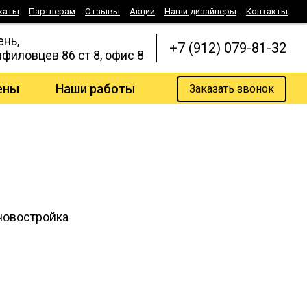
каты
Партнерам
Отзывы
Акции
Наши дизайнеры
Контакты
ень,
+7 (912) 079-81-32
нфиловцев 86 ст 8, офис 8
ены
Наши работы
Заказать звонок
овостройка