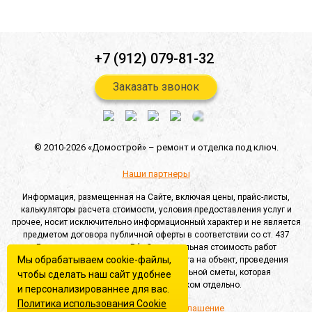
+7 (912) 079-81-32
Заказать звонок
© 2010-2026 «Домострой» –
ремонт и отделка под ключ.
Наши партнеры
Информация, размещенная на Сайте, включая цены, прайс-листы,
калькуляторы расчета стоимости, условия предоставления услуг и
прочее, носит исключительно информационный характер и не является
предметом договора публичной оферты в соответствии со ст. 437
Гражданского кодекса РФ. Окончательная стоимость работ
Мы обрабатываем cookie-файлы,
определяется после выезда специалиста на объект, проведения
замеров и составления индивидуальной сметы, которая
чтобы сделать наш сайт удобнее
согласовывается с Заказчиком отдельно.
и персонализированнее для вас.
Политика использования Сookie
Пользовательское соглашение