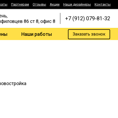
каты
Партнерам
Отзывы
Акции
Наши дизайнеры
Контакты
ень,
+7 (912) 079-81-32
нфиловцев 86 ст 8, офис 8
ены
Наши работы
Заказать звонок
овостройка