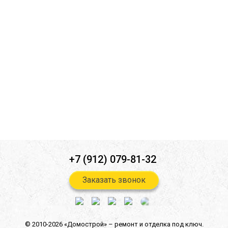
Ознакомлен(а) с
политикой конфиденциальности
*
Согласен(-на) на
обработку персональных данных
*
Согласен(-на) на получение
информационной и рекламной
рассылок
*
Отправить
+7 (912) 079-81-32
Заказать звонок
© 2010-2026 «Домострой» –
ремонт и отделка под ключ.