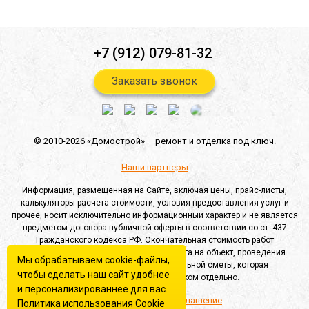
+7 (912) 079-81-32
Заказать звонок
© 2010-2026 «Домострой» –
ремонт и отделка под ключ.
Наши партнеры
Информация, размещенная на Сайте, включая цены, прайс-листы,
калькуляторы расчета стоимости, условия предоставления услуг и
прочее, носит исключительно информационный характер и не является
предметом договора публичной оферты в соответствии со ст. 437
Гражданского кодекса РФ. Окончательная стоимость работ
определяется после выезда специалиста на объект, проведения
Мы обрабатываем cookie-файлы,
замеров и составления индивидуальной сметы, которая
чтобы сделать наш сайт удобнее
согласовывается с Заказчиком отдельно.
и персонализированнее для вас.
Пользовательское соглашение
Политика использования Сookie