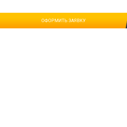
ОФОРМИТЬ ЗАЯВКУ
Ваше имя
Т
Телефон
*
К
E-mail
Ознакомлен(а) с
политикой конфиденциальности
*
Согласен(-на) на
обработку персональных данных
*
Согласен(-на) на получение
информационной и рекламно