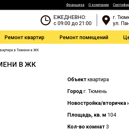
Франшиза
О компании
Сертифи
ЕЖЕДНЕВНО:
г. Тюм
с 09:00 до 21:00
ул. Па
Ремонт квартир
Ремонт помещений
Ц
квартира в Тюмени в ЖК
МЕНИ В ЖК
Объект
квартира
Город
г. Тюмень
Новостройка/вторичка
н
Площадь, кв. м
104
Кол-во комнат
3