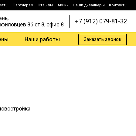
каты
Партнерам
Отзывы
Акции
Наши дизайнеры
Контакты
ень,
+7 (912) 079-81-32
нфиловцев 86 ст 8, офис 8
ены
Наши работы
Заказать звонок
овостройка